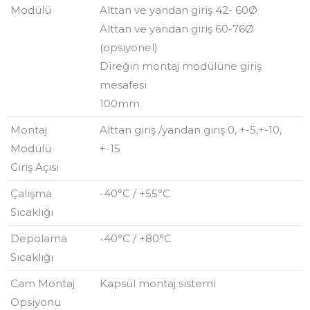
Modülü
Alttan ve yandan giriş 42- 60Ø
Alttan ve yandan giriş 60-76Ø
(opsiyonel)
Direğin montaj modülüne giriş
mesafesi
100mm
Montaj
Alttan giriş /yandan giriş 0, +-5,+-10,
Modülü
+-15
Giriş Açısı
Çalışma
-40°C / +55°C
Sıcaklığı
Depolama
-40°C / +80°C
Sıcaklığı
Cam Montaj
Kapsül montaj sistemi
Opsiyonu