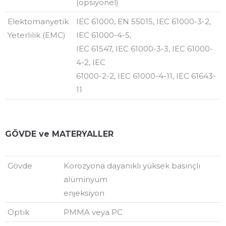
(opsiyonel)
Elektomanyetik
IEC 61000, EN 55015, IEC 61000-3-2,
Yeterlilik (EMC)
IEC 61000-4-5,
IEC 61547, IEC 61000-3-3, IEC 61000-
4-2, IEC
61000-2-2, IEC 61000-4-11, IEC 61643-
11
GÖVDE ve MATERYALLER
Gövde
Korozyona dayanıklı yüksek basınçlı
alüminyum
enjeksiyon
Optik
PMMA veya PC