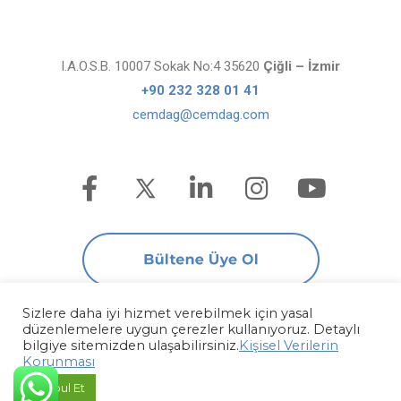
I.A.O.S.B. 10007 Sokak No:4 35620
Çiğli – İzmir
+90 232 328 01 41
cemdag@cemdag.com
Sizlere daha iyi hizmet verebilmek için yasal
düzenlemelere uygun çerezler kullanıyoruz. Detaylı
bilgiye sitemizden ulaşabilirsiniz.
Kişisel Verilerin
Kişisel Verilerin Korunması
Korunması
Copyright © Cemdağ Aydınlatma San. Ve Tic. A.Ş. 2026
Kabul Et