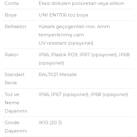
Conta
Eksiz dökülen poliüretan veya silikon
Boya
UNI EN1706 toz boya
Refraktör
Yüksek geçirgenlikli min. 4mm
temperlenmiş cam
UV resistant (opsiyonel)
Rakor
IP66, Plastik PG9, IP67 (opsiyonel), IP68
(opsiyonel)
Standart
RAL7021 Metalik
Renk
Toz ve
IP66, IP67 (opsiyonel), IP68 (opsiyonel)
Neme
Dayanımı
Gövde
IK10 (20 J)
Dayanımı