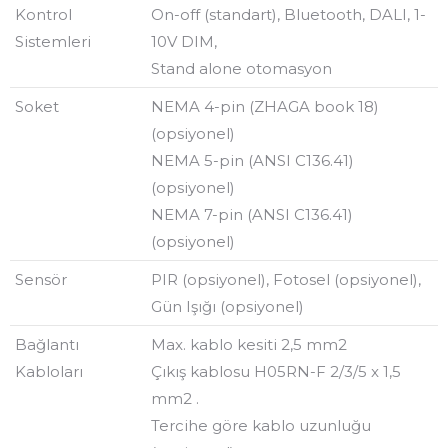
Kontrol
On-off (standart), Bluetooth, DALI, 1-
Sistemleri
10V DIM,
Stand alone otomasyon
Soket
NEMA 4-pin (ZHAGA book 18)
(opsiyonel)
NEMA 5-pin (ANSI C136.41)
(opsiyonel)
NEMA 7-pin (ANSI C136.41)
(opsiyonel)
Sensör
PIR (opsiyonel), Fotosel (opsiyonel),
Gün Işığı (opsiyonel)
Bağlantı
Max. kablo kesiti 2,5 mm2
Kabloları
Çıkış kablosu H05RN-F 2/3/5 x 1,5
mm2 .
Tercihe göre kablo uzunluğu