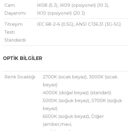
Cam
IK08 (5 J), IK09 (opsiyonel) (10 J),
Dayanımı
IK10 (opsiyonel) (20 J)
Titreşim
IEC 68-2-6 (0.5G), ANSI C136.31 (3G-5G)
Testi
Standardı
OPTİK BİLGİLER
Renk Sıcaklığı
2700K (sıcak beyaz), 3000K (sıcak
beyaz)
4000K (doğal beyaz) (standart)
5000K (soğuk beyaz), 5700K (soğuk
beyaz)
6500K (soğuk beyaz), Diğer
(amber,mavi,