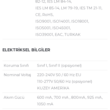
82-12, IES LM 84-14,
IES LM 85-14, LM 79-19, IES TM 21-11,
CE, RoHS,
ISO9001, ISO14001, ISO18001,
ISO5001, ISO45001,
ISO39001, EAC, TURKAK
ELEKTRİKSEL BİLGİLER
Koruma Sınıfı
Sınıf I, Sınıf II (opsiyonel)
Nominal Voltaj
220-240V 50 / 60 Hz EU
110-277V 50/60 Hz (opsiyonel)
KUZEY AMERİKA
Akım Gücü
600 mA, 700 mA , 800mA, 925 mA,
1050 mA