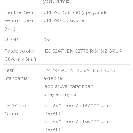
yeşil, kırmızı)
Renksel Geri
CRI ≥70, CRI ≥80 (opsiyonel),
Verim Indexi
CRI ≥90 (opsiyonel)
(CRI)
ULOR
0%
Fotobiyolojik
IEC 62471, EN 62778 RİSKSİZ GRUP
Güvenlik Sınıfı
Test
LM 79-19 , EN 13032-1 (ISO17025
Standartları
akredite
laboratuvar tarafından
onaylanmıştır.)
LED Chip
Tq= 25 ° , 700 Ma 187.000 saat -
Ömrü
L90B10
Tq= 55 ° , 700 Ma 156.000 saat -
L90B10