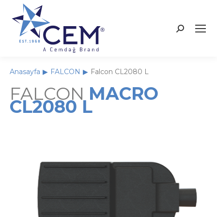
Anasayfa
FALCON
Falcon CL2080 L
You are here:
FALCON
MACRO
CL2080 L