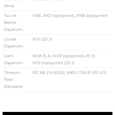
Renk
Toz ve
IP66, IP67 (opsiyonel), IP68 (opsiyonel)
Neme
Dayanımı
Gövde
IK10 (20 J)
Dayanımı
Cam
IK08 (5 J), IK09 (opsiyonel) (10 J),
Dayanımı
IK10 (opsiyonel) (20 J)
Titreşim
IEC 68-2-6 (0.5G), ANSI C136.31 (3G-5G)
Testi
Standardı