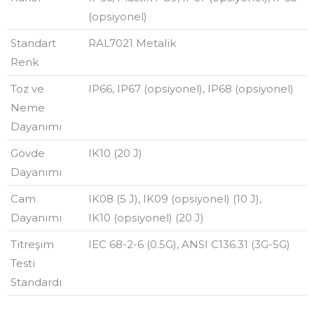
(opsiyonel)
Standart
RAL7021 Metalik
Renk
Toz ve
IP66, IP67 (opsiyonel), IP68 (opsiyonel)
Neme
Dayanımı
Gövde
IK10 (20 J)
Dayanımı
Cam
IK08 (5 J), IK09 (opsiyonel) (10 J),
Dayanımı
IK10 (opsiyonel) (20 J)
Titreşim
IEC 68-2-6 (0.5G), ANSI C136.31 (3G-5G)
Testi
Standardı