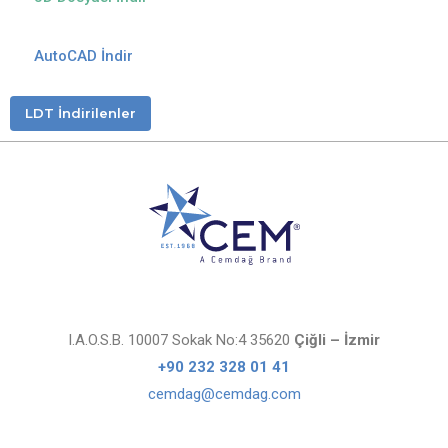
AutoCAD İndir
LDT İndirilenler
I.A.O.S.B. 10007 Sokak No:4 35620
Çiğli – İzmir
+90 232 328 01 41
cemdag@cemdag.com