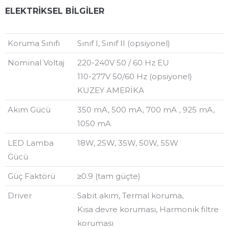
ELEKTRİKSEL BİLGİLER
Koruma Sınıfı
Sınıf I, Sınıf II (opsiyonel)
Nominal Voltaj
220-240V 50 / 60 Hz EU
110-277V 50/60 Hz (opsiyonel)
KUZEY AMERİKA
Akım Gücü
350 mA, 500 mA, 700 mA , 925 mA,
1050 mA
LED Lamba
18W, 25W, 35W, 50W, 55W
Gücü
Güç Faktörü
≥0.9 (tam güçte)
Driver
Sabit akım, Termal koruma,
Kısa devre koruması, Harmonik filtre
koruması