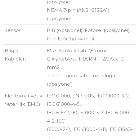
(opsiyonel)
NEMA 7-pin (ANSI C136.41)
(opsiyonel)
Sensör
PIR (opsiyonel), Fotosel (opsiyonel),
Gün Işığı (opsiyonel)
Bağlantı
Max. kablo kesiti 2,5 mm2
Kabloları
Çıkış kablosu H05RN-F 2/3/5 x 1,5
mm2 .
Tercihe göre kablo uzunluğu
(opsiyonel)
Elektomanyetik
IEC 61000, EN 55015, IEC 61000-3-2,
Yeterlilik (EMC)
IEC 61000-4-5,
IEC 61547, IEC 61000-3-3, IEC 61000-
4-2, IEC
61000-2-2, IEC 61000-4-11, IEC 61643-
11