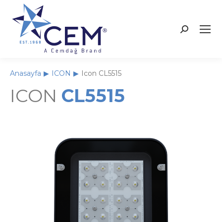
Anasayfa
ICON
Icon CL5515
You are here:
ICON
CL5515