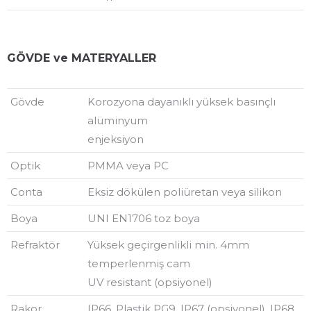
GÖVDE ve MATERYALLER
Gövde
Korozyona dayanıklı yüksek basınçlı
alüminyum
enjeksiyon
Optik
PMMA veya PC
Conta
Eksiz dökülen poliüretan veya silikon
Boya
UNI EN1706 toz boya
Refraktör
Yüksek geçirgenlikli min. 4mm
temperlenmiş cam
UV resistant (opsiyonel)
Rakor
IP66, Plastik PG9, IP67 (opsiyonel), IP68