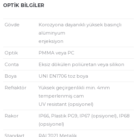
OPTİK BİLGİLER
Gövde
Korozyona dayanıklı yüksek basınçlı
alüminyum
enjeksiyon
Optik
PMMA veya PC
Conta
Eksiz dökülen poliüretan veya silikon
Boya
UNI EN1706 toz boya
Refraktör
Yüksek geçirgenlikli min. 4mm
temperlenmiş cam
UV resistant (opsiyonel)
Rakor
IP66, Plastik PG9, IP67 (opsiyonel), IP68
(opsiyonel)
Standart
RAL7021 Metalik