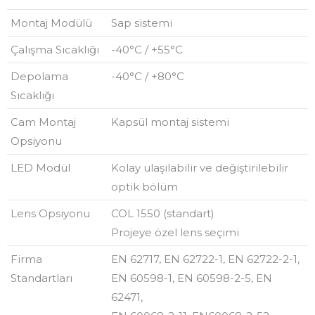
Montaj Modülü
Sap sistemi
Çalışma Sıcaklığı
-40°C / +55°C
Depolama
-40°C / +80°C
Sıcaklığı
Cam Montaj
Kapsül montaj sistemi
Opsiyonu
LED Modül
Kolay ulaşılabilir ve değiştirilebilir
optik bölüm
Lens Opsiyonu
COL 1550 (standart)
Projeye özel lens seçimi
Firma
EN 62717, EN 62722-1, EN 62722-2-1,
Standartları
EN 60598-1, EN 60598-2-5, EN
62471,