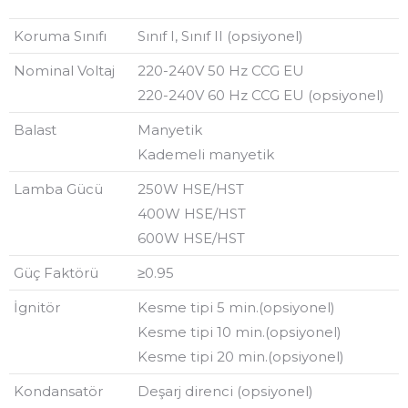
Koruma Sınıfı
Sınıf I, Sınıf II (opsiyonel)
Nominal Voltaj
220-240V 50 Hz CCG EU
220-240V 60 Hz CCG EU (opsiyonel)
Balast
Manyetik
Kademeli manyetik
Lamba Gücü
250W HSE/HST
400W HSE/HST
600W HSE/HST
Güç Faktörü
≥0.95
İgnitör
Kesme tipi 5 min.(opsiyonel)
Kesme tipi 10 min.(opsiyonel)
Kesme tipi 20 min.(opsiyonel)
Kondansatör
Deşarj direnci (opsiyonel)