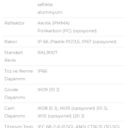
saflıkta
aluminyum
Refraktör
Akrilik (PMMA)
Polikarbon (PC) (opsiyonel)
Rakor
IP 66 ,Plastik PG13,5, IP67 (opsiyonel)
Standart
RAL9007
Renk
Toz ve Neme
IP66
Dayanımı
Gövde
IK09 (10 J)
Dayanımı
Cam
IK08 (5 J), IK09 (opsiyonel) (10 J),
Dayanımı
IK10 (opsiyonel) (20 J)
Titreşim Testi
IEC 68-2-6 (0.5G), ANSI C136.31 (3G-5G)