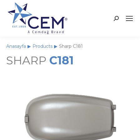
Anasayfa
Products
Sharp C181
You are here:
SHARP
C181