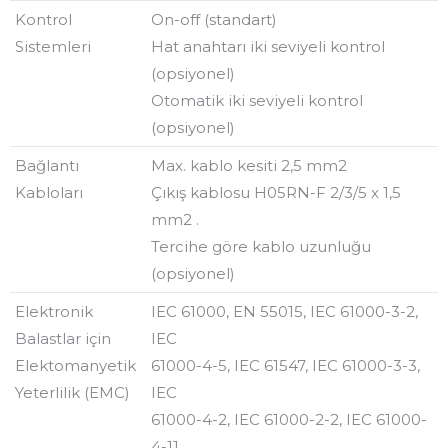
Kontrol
On-off (standart)
Sistemleri
Hat anahtarı iki seviyeli kontrol
(opsiyonel)
Otomatik iki seviyeli kontrol
(opsiyonel)
Bağlantı
Max. kablo kesiti 2,5 mm2
Kabloları
Çıkış kablosu H05RN-F 2/3/5 x 1,5
mm2 .
Tercihe göre kablo uzunluğu
(opsiyonel)
Elektronik
IEC 61000, EN 55015, IEC 61000-3-2,
Balastlar için
IEC
Elektomanyetik
61000-4-5, IEC 61547, IEC 61000-3-3,
Yeterlilik (EMC)
IEC
61000-4-2, IEC 61000-2-2, IEC 61000-
4-11,