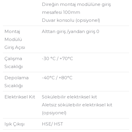
Direğin montaj modülüne giriş
mesafesi 100mm
Duvar konsolu (opsiyonel)
Montaj
Alttan giriş /yandan giriş 0
Modülü
Giriş Açısı
Çalışma
-30 °C / +70°C
Sıcaklığı
Depolama
-40°C / +80°C
Sıcaklığı
Elektriksel Kit
Sökülebilir elektriksel kit
Aletsiz sökülebilir elektriksel kit
(opsiyonel)
Işık Çıkışı
HSE/ HST