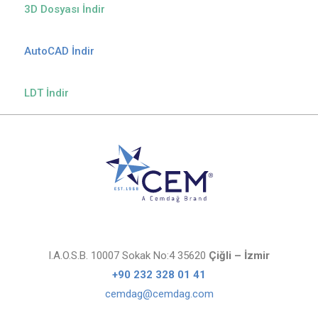
3D Dosyası İndir
AutoCAD İndir
LDT İndir
I.A.O.S.B. 10007 Sokak No:4 35620
Çiğli – İzmir
+90 232 328 01 41
cemdag@cemdag.com