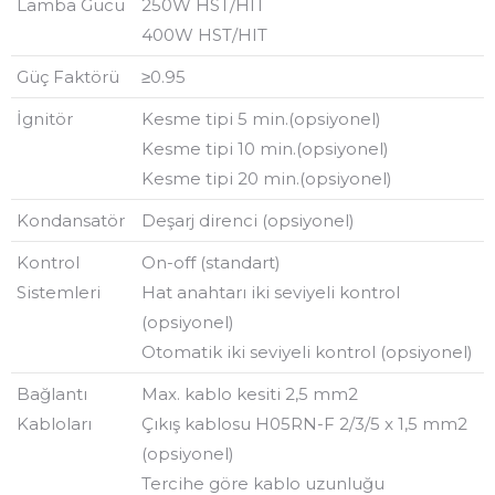
Lamba Gücü
250W HST/HIT
400W HST/HIT
Güç Faktörü
≥0.95
İgnitör
Kesme tipi 5 min.(opsiyonel)
Kesme tipi 10 min.(opsiyonel)
Kesme tipi 20 min.(opsiyonel)
Kondansatör
Deşarj direnci (opsiyonel)
Kontrol
On-off (standart)
Sistemleri
Hat anahtarı iki seviyeli kontrol
(opsiyonel)
Otomatik iki seviyeli kontrol (opsiyonel)
Bağlantı
Max. kablo kesiti 2,5 mm2
Kabloları
Çıkış kablosu H05RN-F 2/3/5 x 1,5 mm2
(opsiyonel)
Tercihe göre kablo uzunluğu