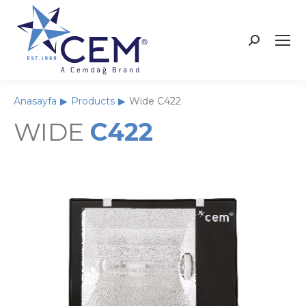
Anasayfa
Products
Wide C422
You are here:
WIDE
C422