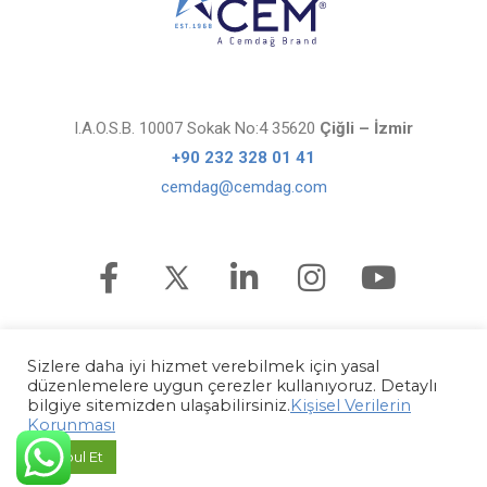
I.A.O.S.B. 10007 Sokak No:4 35620
Çiğli – İzmir
+90 232 328 01 41
cemdag@cemdag.com
Sizlere daha iyi hizmet verebilmek için yasal
düzenlemelere uygun çerezler kullanıyoruz. Detaylı
bilgiye sitemizden ulaşabilirsiniz.
Kişisel Verilerin
Korunması
Kabul Et
Kişisel Verilerin Korunması