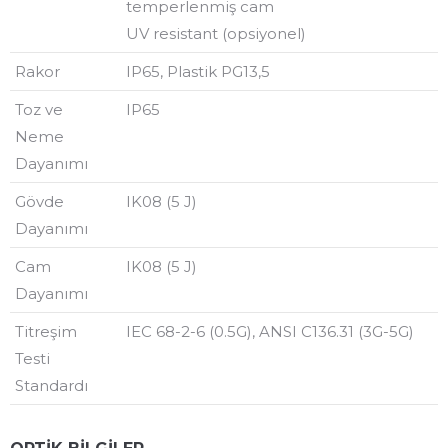
temperlenmiş cam
UV resistant (opsiyonel)
Rakor
IP65, Plastik PG13,5
Toz ve
IP65
Neme
Dayanımı
Gövde
IK08 (5 J)
Dayanımı
Cam
IK08 (5 J)
Dayanımı
Titreşim
IEC 68-2-6 (0.5G), ANSI C136.31 (3G-5G)
Testi
Standardı