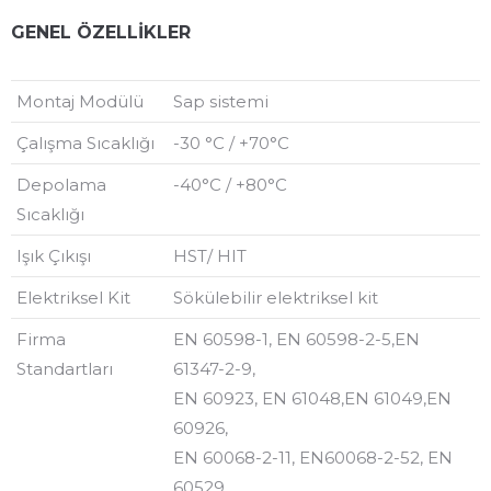
GENEL ÖZELLİKLER
Montaj Modülü
Sap sistemi
Çalışma Sıcaklığı
-30 °C / +70°C
Depolama
-40°C / +80°C
Sıcaklığı
Işık Çıkışı
HST/ HIT
Elektriksel Kit
Sökülebilir elektriksel kit
Firma
EN 60598-1, EN 60598-2-5,EN
Standartları
61347-2-9,
EN 60923, EN 61048,EN 61049,EN
60926,
EN 60068-2-11, EN60068-2-52, EN
60529,