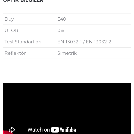
OPTİK BİLGİLER
Duy
E40
ULOR
0%
Test Standartları
EN 13032-1 / EN 13032-2
Reflektör
Simetrik